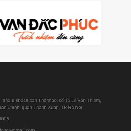
 nhà B khách sạn Thể thao, số 15 Lê Văn Thiêm,
ân Chính, quận Thanh Xuân, TP. Hà Nội
3005
dong@gmail.com