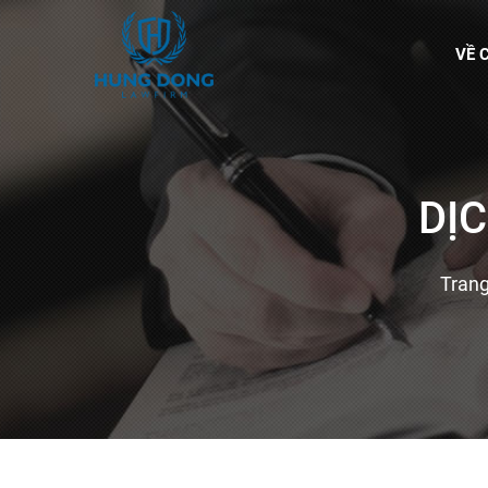
VỀ 
DỊ
Trang