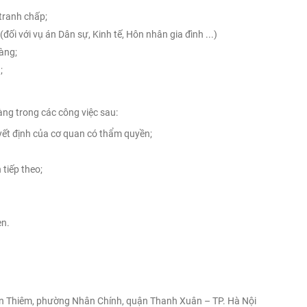
 tranh chấp;
đối với vụ án Dân sự, Kinh tế, Hôn nhân gia đình ...)
àng;
;
àng trong các công việc sau:
uyết định của cơ quan có thẩm quyền;
 tiếp theo;
ẹn.
ăn Thiêm, phường Nhân Chính, quận Thanh Xuân – TP. Hà Nội