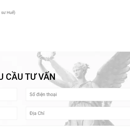
 sư Huế)
U CẦU TƯ VẤN