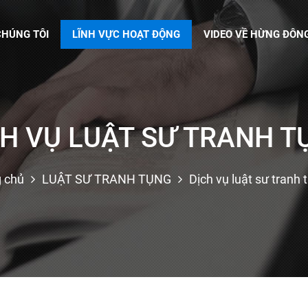
CHÚNG TÔI
LĨNH VỰC HOẠT ĐỘNG
VIDEO VỀ HỪNG ĐÔN
CH VỤ LUẬT SƯ TRANH T
 chủ
LUẬT SƯ TRANH TỤNG
Dịch vụ luật sư tranh 