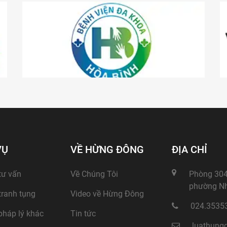
VỤ
VỀ HỪNG ĐÔNG
ĐỊA CHỈ
tư vấn
Về Chúng Tôi
Phòng 304,
phường Nh
tranh tụng
Video về Hừng Đông
024.3535
pháp lý khác
Tin tức
luathung