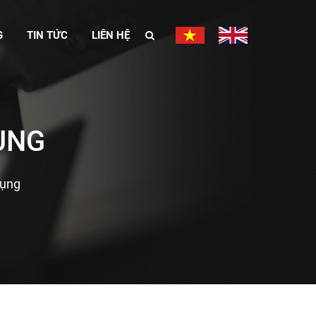
G
TIN TỨC
LIÊN HỆ
ỤNG
tụng