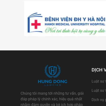
DỊCH 
Luật sư 
Luật sư 
Chúng tôi mang tới những tư vấn, giải
đáp pháp lý chính xác, hiệu quả nhất
Dịch vụ 
nhằm đảm quyền và lợi ích hợp pháp